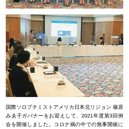
日本北リジョン
JAPAN KITA
リンク
LINK
お問い合わせ
CONTACT
会員専用
MEMBERS ONLY
国際ソロプチミストアメリカ日本北リジョン 篠原
みゑ子ガバナーをお迎えして、2021年度第3回例
会を開催しました。コロナ禍の中での無事開催に