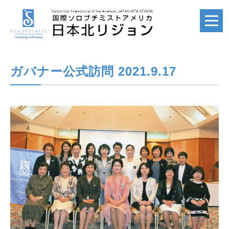
ガバナー公式訪問 2021.9.17
ホーム
HOME
国際ソロプチミスト
SI
国際ソロプチミスト
アメリカ
SIA