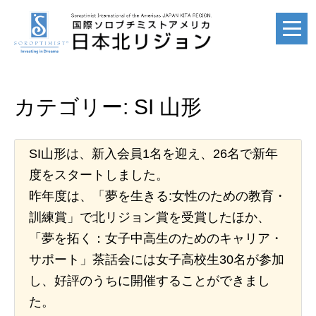
ホーム
カテゴリー:
SI 山形
HOME
SI山形は、新入会員1名を迎え、26名で新年
国際ソロプチミスト
度をスタートしました。
SI
昨年度は、「夢を生きる:女性のための教育・
訓練賞」で北リジョン賞を受賞したほか、
「夢を拓く：女子中高生のためのキャリア・
国際ソロプチミスト
サポート」茶話会には女子高校生30名が参加
アメリカ
し、好評のうちに開催することができまし
SIA
た。