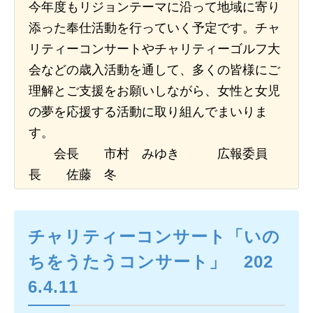
今年度もリジョンテーマに沿って地域に寄り
添った奉仕活動を行っていく予定です。チャ
日本北リジョン
JAPAN KITA
リティーコンサートやチャリティーゴルフ大
会などの歳入活動を通して、多くの皆様にご
理解とご支援をお願いしながら、女性と女児
リンク
の夢を応援する活動に取り組んでまいりま
LINK
す。
会長 市村 みゆき 広報委員
お問い合わせ
長 佐藤 冬
CONTACT
チャリティーコンサート「いの
会員専用
MEMBERS ONLY
ちをうたうコンサート」 202
6.4.11