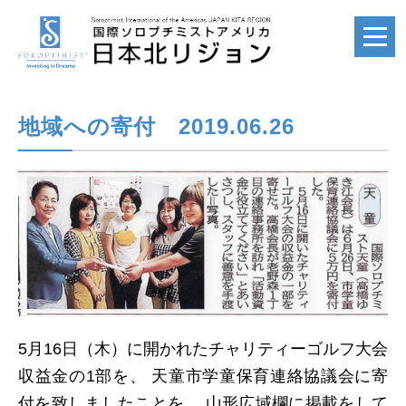
地域への寄付 2019.06.26
ホーム
HOME
国際ソロプチミスト
SI
国際ソロプチミスト
アメリカ
5月16日（木）に開かれたチャリティーゴルフ大会
SIA
収益金の1部を、 天童市学童保育連絡協議会に寄
付を致しましたことを、 山形広域欄に掲載をして