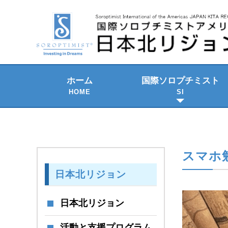
ホーム
国際ソロプチミスト
HOME
SI
2021-2023 年期
SI の組織構成
SI のテーマ
歴史と発展
SI国際大会
スマホ勉
日本北リジョン
日本北リジョン
活動と支援プログラム