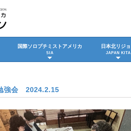
国際ソロプチミスト
アメリカ
日本北リジョ
SIA
JAPAN KITA
ビジョン・使命
プロジェクト
日本語資料
隔年大会
理事会のご紹
委員会メンバ
強会 2024.2.15