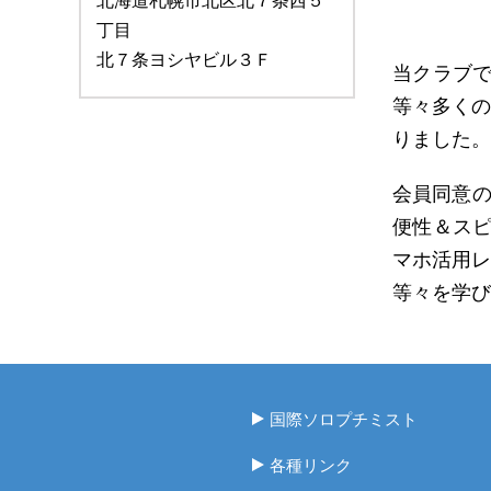
北海道札幌市北区北７条西５
丁目
北７条ヨシヤビル３Ｆ
当クラブで
等々多くの
りました。
会員同意の
便性＆スピ
マホ活用レ
等々を学び
国際ソロプチミスト
各種リンク