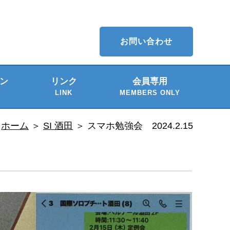
お問い合わせ
ン
リンク
会員専用
LINK
MEMBERS ONLY
介
ー
ホーム
＞
SI 酒田
＞
スマホ勉強会 2024.2.15