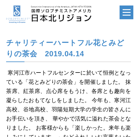
チャリティーハートフル花とみど
ホーム
HOME
りの茶会 2019.04.14
国際ソロプチミスト
寒河江市ハートフルセンターに於いて恒例となっ
SI
ている「花とみどりの茶会」を開催しました。 抹
茶席、紅茶席、点心席をもうけ、各席とも趣向を
凝らしたおもてなしをしました。 今年も、寒河江
国際ソロプチミスト
高校、谷地高校、羽陽短期大学の学生の皆さんに
アメリカ
お手伝いを頂き、 華やかで活気に溢れた茶会とな
SIA
りました。 お客様からも「楽しかった。来年も楽