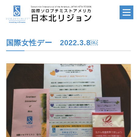
国際女性デー 2022.3.8￼
ホーム
HOME
国際ソロプチミスト
SI
国際ソロプチミスト
アメリカ
SIA