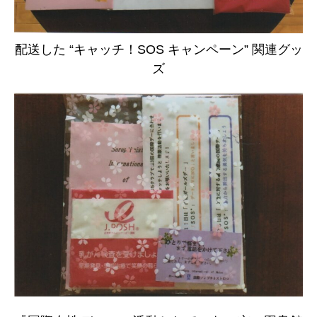
日本北リジョン
JAPAN KITA
配送した “キャッチ！SOS キャンペーン” 関連グッ
ズ
リンク
LINK
お問い合わせ
CONTACT
会員専用
MEMBERS ONLY