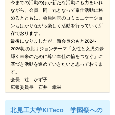
今までの活動のほか新たな活動にも力をいれ
ながら、会員一同一丸となって奉仕活動に務
日本北リジョン
JAPAN KITA
めるとともに、会員同志のコミュニケーショ
ンもはかりながら楽しく活動を行っていく所
存でおります。
リンク
最後になりましたが、新会長のもと2024-
LINK
2026期の北リジョンテーマ「女性と女児の夢
輝く未来のために尊い奉仕の輪をつなぐ」に
お問い合わせ
基づき活動を進めていきたいと思っておりま
CONTACT
す。
会長 辻 かず子
会員専用
広報委員長 石井 幸栄
MEMBERS ONLY
北見工大学KITeco 学園祭への