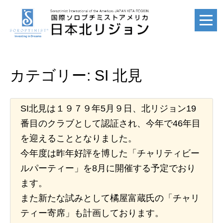
ホーム
カテゴリー:
SI 北見
HOME
SI北見は１９７９年5月９日、北リジョン19
国際ソロプチミスト
番目のクラブとして認証され、今年で46年目
SI
を迎えることとなりました。
今年度は昨年好評を博した「チャリティビー
ルパーティー」を8月に開催する予定でおり
国際ソロプチミスト
ます。
アメリカ
また新たな試みとして橘屋富蔵氏の「チャリ
SIA
ティー寄席」も計画しております。