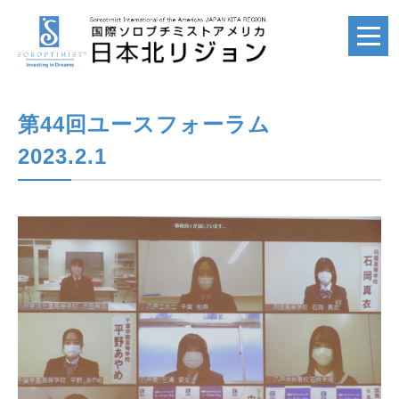
第44回ユースフォーラム
ホーム
HOME
2023.2.1
国際ソロプチミスト
SI
国際ソロプチミスト
アメリカ
SIA