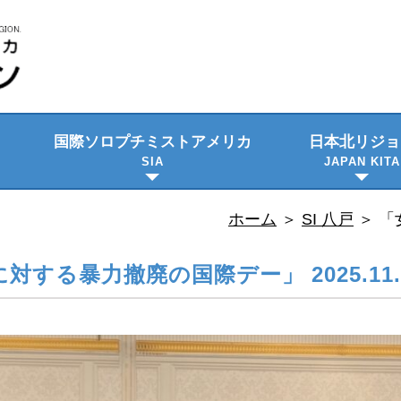
国際ソロプチミスト
アメリカ
日本北リジョ
SIA
JAPAN KITA
ビジョン・使命
プロジェクト
日本語資料
隔年大会
理事会のご紹
委員会メンバ
ホーム
＞
SI 八戸
＞
「
対する暴力撤廃の国際デー」 2025.11.