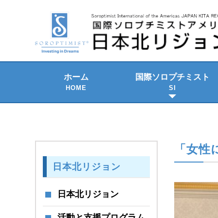
ホーム
国際ソロプチミスト
HOME
SI
2021-2023 年期
SI の組織構成
SI のテーマ
歴史と発展
SI国際大会
「女性に
日本北リジョン
日本北リジョン
活動と支援プログラム