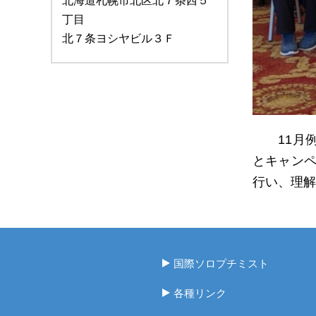
北海道札幌市北区北７条西５
丁目
北７条ヨシヤビル３Ｆ
11月例
とキャン
行い、理解
国際ソロプチミスト
各種リンク