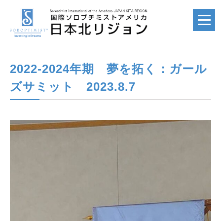
2022-2024年期 夢を拓く：ガール
ホーム
HOME
ズサミット 2023.8.7
国際ソロプチミスト
SI
国際ソロプチミスト
アメリカ
SIA