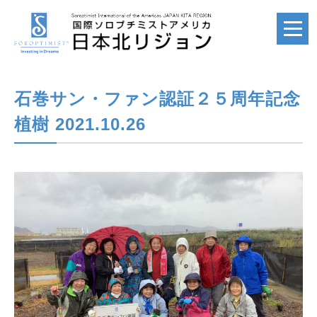
石巻サン・ファン認証２５周年記念
ホーム
HOME
植樹 2021.10.26
国際ソロプチミスト
SI
国際ソロプチミスト
アメリカ
SIA