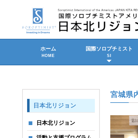
ホーム
国際ソロプチミスト
HOME
SI
2021-2023 年期
SI の組織構成
SI のテーマ
歴史と発展
SI国際大会
宮城県内
日本北リジョン
日本北リジョン
活動と支援プログラム