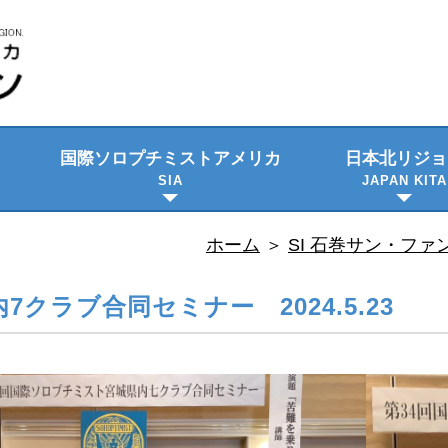
国際ソロプチミスト
アメリカ
日本北リジョ
SIA
JAPAN KITA
ビジョン・使命
プロジェクト
日本語資料
隔年大会
理事会のご紹
委員会メンバ
ホーム
＞
SI 石巻サン・ファ
7クラブ合同セミナー 2024.5.23