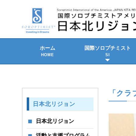
ホーム
国際ソロプチミスト
HOME
SI
2021-2023 年期
SI の組織構成
SI のテーマ
歴史と発展
SI国際大会
「クラブ
日本北リジョン
日本北リジョン
活動と支援プログラム