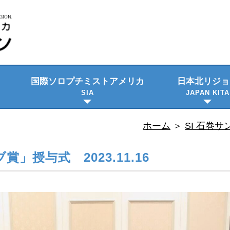
国際ソロプチミスト
アメリカ
日本北リジョ
SIA
JAPAN KITA
ビジョン・使命
プロジェクト
日本語資料
隔年大会
理事会のご紹
委員会メンバ
ホーム
＞
SI 石巻
賞」授与式 2023.11.16