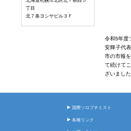
北海道札幌市北区北７条西５
丁目
北７条ヨシヤビル３Ｆ
令和5年度
安輝子代表
市の市報を
て続けて
ざいました
国際ソロプチミスト
各種リンク