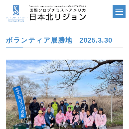
ボランティア展勝地 2025.3.30
ホーム
HOME
国際ソロプチミスト
SI
国際ソロプチミスト
アメリカ
SIA