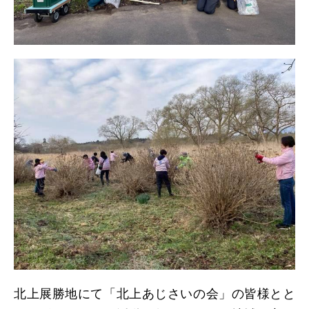
日本北リジョン
JAPAN KITA
リンク
LINK
お問い合わせ
CONTACT
会員専用
MEMBERS ONLY
北上展勝地にて「北上あじさいの会」の皆様とと