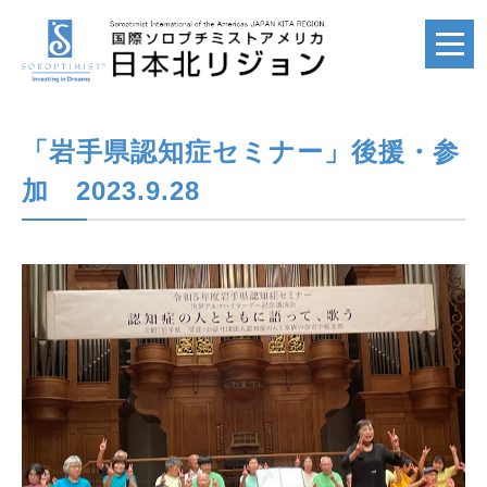
「岩手県認知症セミナー」後援・参
ホーム
HOME
加 2023.9.28
国際ソロプチミスト
SI
国際ソロプチミスト
アメリカ
SIA