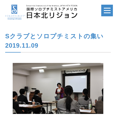
Sクラブとソロプチミストの集い
ホーム
HOME
2019.11.09
国際ソロプチミスト
SI
国際ソロプチミスト
アメリカ
SIA