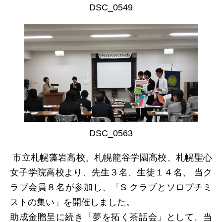
DSC_0549
日本北リジョン
JAPAN KITA
リンク
LINK
お問い合わせ
DSC_0563
CONTACT
市立札幌藻岩高校、札幌龍谷学園高校、札幌聖心
会員専用
女子学院高校より、先生３名、生徒１４名、 当ク
MEMBERS ONLY
ラブ会員８名が参加し、「S クラブとソロプチミ
ストの集い」を開催しました。
助成金贈呈に続き「夢を拓く茶話会」として、当