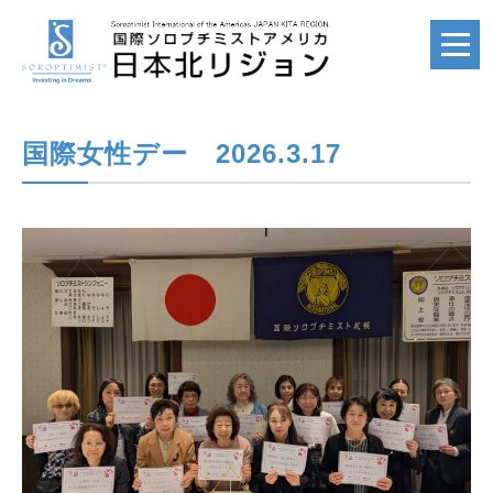
国際女性デー 2026.3.17
ホーム
HOME
国際ソロプチミスト
SI
国際ソロプチミスト
アメリカ
SIA