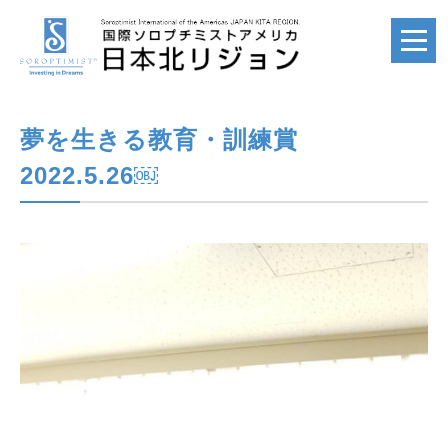
夢を生きる教育・訓練賞
ホーム
HOME
2022.5.26￼
国際ソロプチミスト
SI
国際ソロプチミスト
アメリカ
SIA