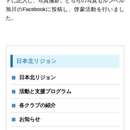
ドに記入し、写真撮影。どちらの写真もルンベル
旭川のFacebookに投稿し、啓蒙活動を行いまし
日本北リジョン
た。
JAPAN KITA
リンク
LINK
日本北リジョン
お問い合わせ
日本北リジョン
CONTACT
活動と支援プログラム
会員専用
MEMBERS ONLY
各クラブの紹介
お知らせ