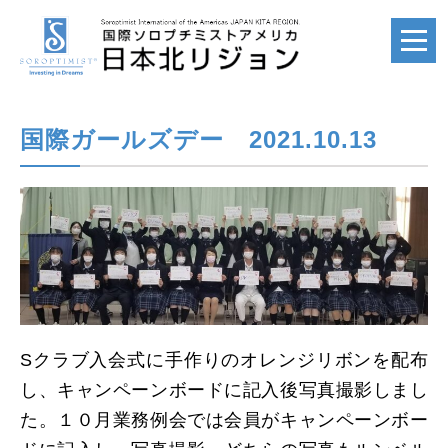
国際ガールズデー 2021.10.13
ホーム
HOME
国際ソロプチミスト
SI
国際ソロプチミスト
Sクラブ入会式に手作りのオレンジリボンを配布
アメリカ
し、キャンペーンボードに記入後写真撮影しまし
SIA
た。１０月業務例会では会員がキャンペーンボー