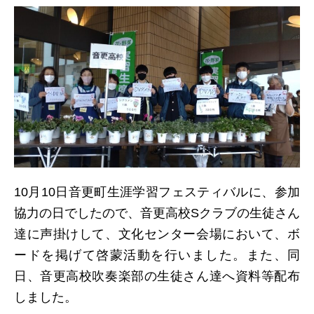
日本北リジョン
JAPAN KITA
リンク
LINK
お問い合わせ
CONTACT
10月10日音更町生涯学習フェスティバルに、参加
協力の日でしたので、音更高校Sクラブの生徒さん
達に声掛けして、文化センター会場において、ボ
会員専用
MEMBERS ONLY
ードを掲げて啓蒙活動を行いました。また、同
日、音更高校吹奏楽部の生徒さん達へ資料等配布
しました。