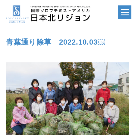
青葉通り除草 2022.10.03￼
ホーム
HOME
国際ソロプチミスト
SI
国際ソロプチミスト
アメリカ
SIA