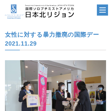
女性に対する暴力撤廃の国際デー
ホーム
HOME
2021.11.29
国際ソロプチミスト
SI
国際ソロプチミスト
アメリカ
SIA