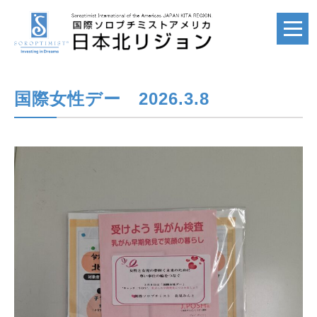
国際女性デー 2026.3.8
ホーム
HOME
国際ソロプチミスト
SI
国際ソロプチミスト
アメリカ
SIA