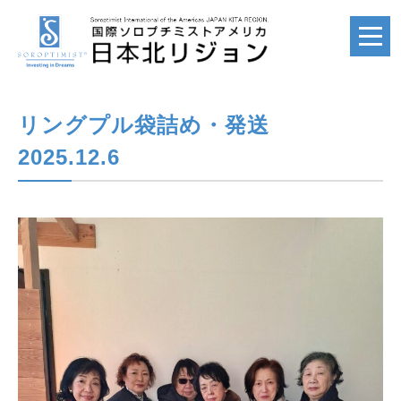
リングプル袋詰め・発送
ホーム
HOME
2025.12.6
国際ソロプチミスト
SI
国際ソロプチミスト
アメリカ
SIA