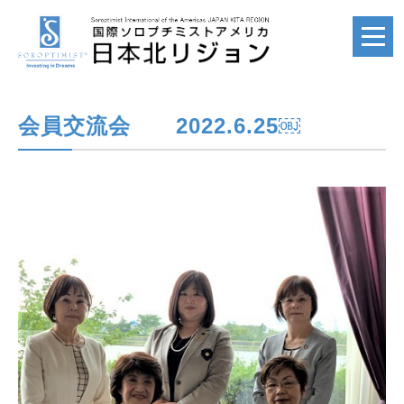
会員交流会 2022.6.25￼
ホーム
HOME
国際ソロプチミスト
SI
国際ソロプチミスト
アメリカ
SIA