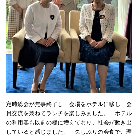
日本北リジョン
JAPAN KITA
リンク
LINK
お問い合わせ
CONTACT
会員専用
定時総会が無事終了し、会場をホテルに移し、会
MEMBERS ONLY
員交流を兼ねてランチを楽しみました。 ホテル
の利用客も以前の様に増えており、社会が動き出
していると感じました。 久しぶりの会食で、理