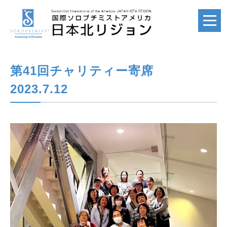
第41回チャリティー寄席
ホーム
HOME
2023.7.12
国際ソロプチミスト
SI
国際ソロプチミスト
アメリカ
SIA