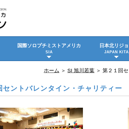
国際ソロプチミスト
アメリカ
日本北リジョ
SIA
JAPAN KITA
ビジョン・使命
プロジェクト
日本語資料
隔年大会
理事会のご紹
委員会メンバ
ホーム
＞
SI 旭川若葉
＞
第２１回セン
セントバレンタイン・チャリティー 2018