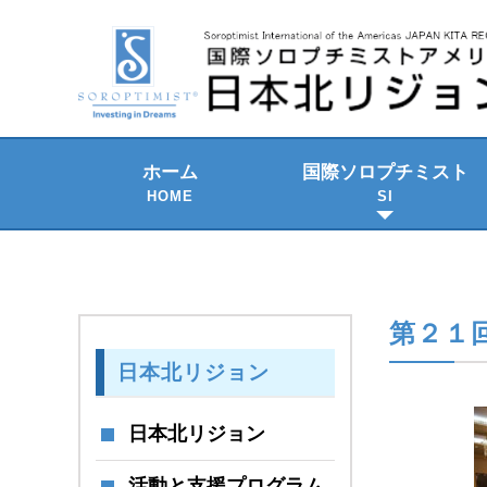
ホーム
国際ソロプチミスト
HOME
SI
2021-2023 年期
SI の組織構成
SI のテーマ
歴史と発展
SI国際大会
第２１回
日本北リジョン
日本北リジョン
活動と支援プログラム