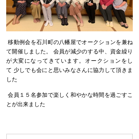
日本北リジョン
JAPAN KITA
移動例会を石川町の八幡屋でオークションを兼ね
リンク
て開催しました。 会員が減少のする中、資金繰り
LINK
が大変になってきています。オークションをし
て 少しでも会にと思いみなさんに協力して頂きま
お問い合わせ
した
CONTACT
会員１５名参加で楽しく和やかな時間を過ごすこ
とが出来ました
会員専用
MEMBERS ONLY