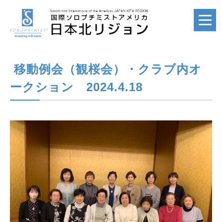
移動例会（観桜会）・クラブ内オ
ホーム
HOME
ークション 2024.4.18
国際ソロプチミスト
SI
国際ソロプチミスト
アメリカ
SIA