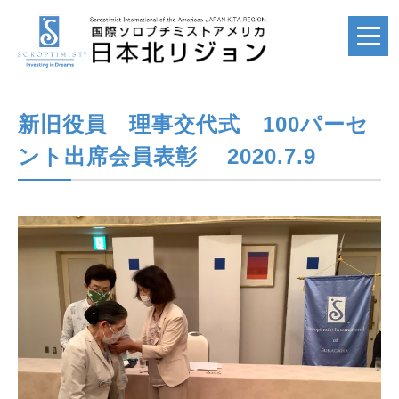
新旧役員 理事交代式 100パーセ
ホーム
HOME
ント出席会員表彰 2020.7.9
国際ソロプチミスト
SI
国際ソロプチミスト
アメリカ
SIA