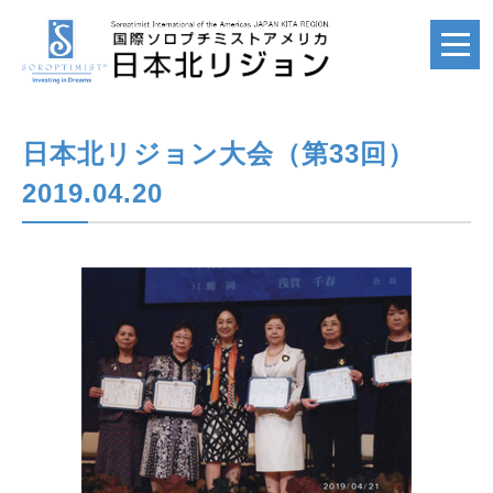
日本北リジョン大会（第33回）
ホーム
HOME
2019.04.20
国際ソロプチミスト
SI
国際ソロプチミスト
アメリカ
SIA