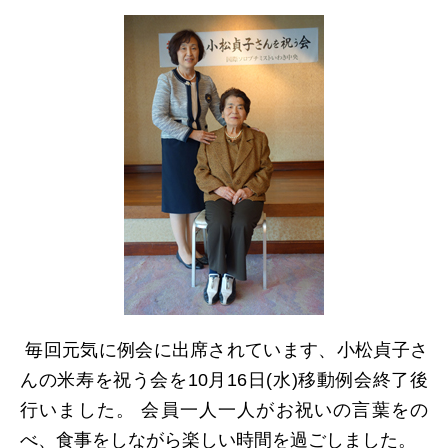
日本北リジョン
JAPAN KITA
リンク
LINK
お問い合わせ
CONTACT
会員専用
毎回元気に例会に出席されています、小松貞子さ
MEMBERS ONLY
んの米寿を祝う会を10月16日(水)移動例会終了後
行いました。 会員一人一人がお祝いの言葉をの
べ、食事をしながら楽しい時間を過ごしました。