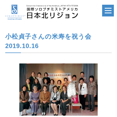
小松貞子さんの米寿を祝う会
ホーム
HOME
2019.10.16
国際ソロプチミスト
SI
国際ソロプチミスト
アメリカ
SIA