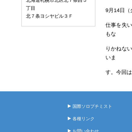
北海道札幌市北区北７条西５
丁目
9月14日
北７条ヨシヤビル３Ｆ
仕事を失
もな
りかねな
いま
す。今回は
国際ソロプチミスト
各種リンク
お問い合わせ