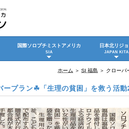
国際ソロプチミスト
アメリカ
日本北リジョ
SIA
JAPAN KITA
ビジョン・使命
プロジェクト
日本語資料
隔年大会
理事会のご紹
委員会メンバ
ホーム
＞
SI 福島
＞
クローバー
ープラン☘「生理の貧困」を救う活動202