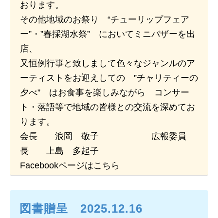
おります。
その他地域のお祭り “チューリップフェア
日本北リジョン
JAPAN KITA
ー”・”春採湖水祭” においてミニバザーを出
店、
又恒例行事と致しまして色々なジャンルのア
リンク
ーティストをお迎えしての ”チャリティーの
LINK
夕べ” はお食事を楽しみながら コンサー
ト・落語等で地域の皆様との交流を深めてお
お問い合わせ
ります。
CONTACT
会長 浪岡 敬子 広報委員
長 上島 多起子
会員専用
Facebookページはこちら
MEMBERS ONLY
図書贈呈 2025.12.16