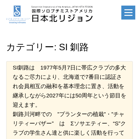
ホーム
カテゴリー:
SI 釧路
HOME
SI釧路は 1977年5月7日に帯広クラブの多大
国際ソロプチミスト
なるご尽力により、北海道で7番目に認証さ
SI
れ会員相互の融和を基本理念に置き、活動を
継承しながら2027年には50周年という節目を
迎えます。
国際ソロプチミスト
釧路川河畔での ”プランターの植栽”・”チャ
アメリカ
リティーバザー” は Σソサエティー、“S”ク
SIA
ラブの学生さん達と供に楽しく活動を行って