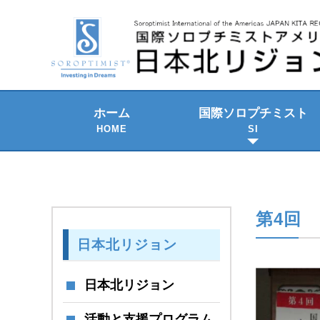
ホーム
国際ソロプチミスト
HOME
SI
2021-2023 年期
SI の組織構成
SI のテーマ
歴史と発展
SI国際大会
第4回 
日本北リジョン
日本北リジョン
活動と支援プログラム