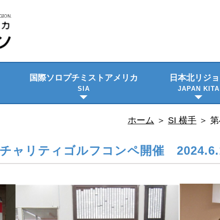
国際ソロプチミスト
アメリカ
日本北リジョ
SIA
JAPAN KITA
ビジョン・使命
プロジェクト
日本語資料
隔年大会
理事会のご紹
委員会メンバ
ホーム
＞
SI 横手
＞
第
チャリティゴルフコンペ開催 2024.6.