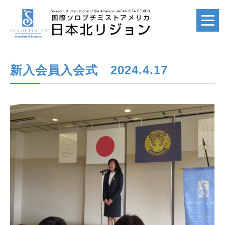
新入会員入会式 2024.4.17
ホーム
HOME
国際ソロプチミスト
SI
国際ソロプチミスト
アメリカ
SIA