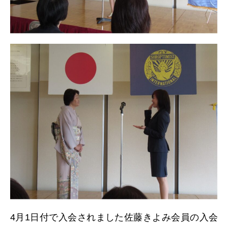
日本北リジョン
JAPAN KITA
リンク
LINK
お問い合わせ
CONTACT
会員専用
MEMBERS ONLY
4月1日付で入会されました佐藤きよみ会員の入会