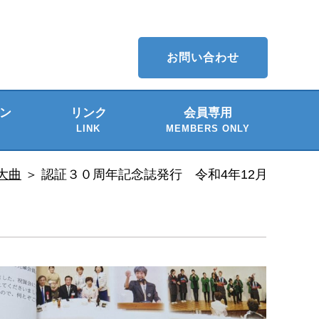
お問い合わせ
ン
リンク
会員専用
LINK
MEMBERS ONLY
介
ー
 大曲
＞
認証３０周年記念誌発行 令和4年12月