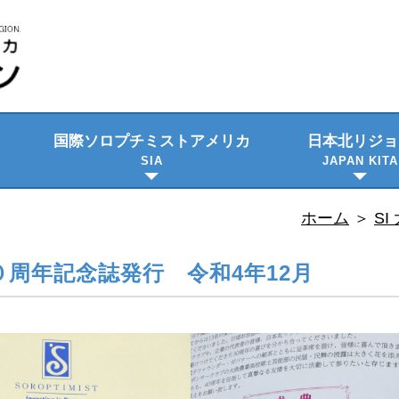
国際ソロプチミスト
アメリカ
日本北リジョ
SIA
JAPAN KITA
ビジョン・使命
プロジェクト
日本語資料
隔年大会
理事会のご紹
委員会メンバ
ホーム
＞
SI
０周年記念誌発行 令和4年12月