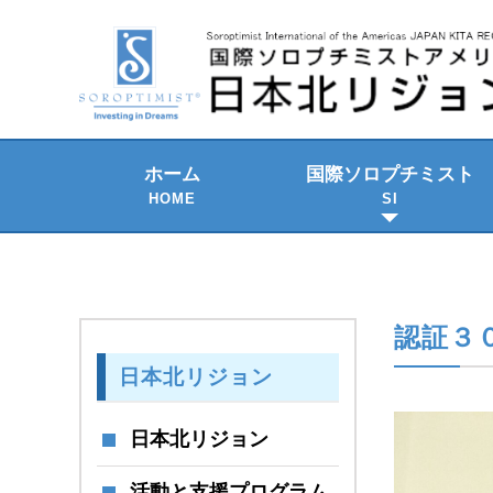
ホーム
国際ソロプチミスト
HOME
SI
2021-2023 年期
SI の組織構成
SI のテーマ
歴史と発展
SI国際大会
認証３
日本北リジョン
日本北リジョン
活動と支援プログラム