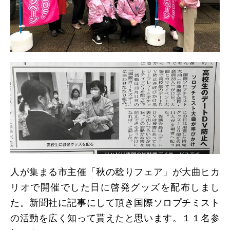
日本北リジョン
JAPAN KITA
リンク
LINK
お問い合わせ
CONTACT
人が集まる市主催「秋の稔りフェア」が大曲ヒカ
会員専用
MEMBERS ONLY
リオで開催でした日に啓発グッズを配布しまし
た。新聞社に記事にして頂き国際ソロプチミスト
の活動を広く知って貰えたと思います。１１名参