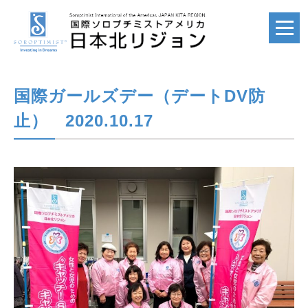
国際ガールズデー（デートDV防
ホーム
HOME
止） 2020.10.17
国際ソロプチミスト
SI
国際ソロプチミスト
アメリカ
SIA