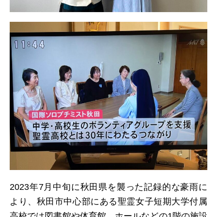
日本北リジョン
JAPAN KITA
リンク
LINK
お問い合わせ
CONTACT
会員専用
MEMBERS ONLY
2023年7月中旬に秋田県を襲った記録的な豪雨に
より、秋田市中心部にある聖霊女子短期大学付属
高校では図書館や体育館、ホールなどの1階の施設