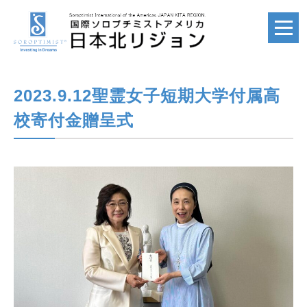
2023.9.12聖霊女子短期大学付属高
ホーム
HOME
校寄付金贈呈式
国際ソロプチミスト
SI
国際ソロプチミスト
アメリカ
SIA